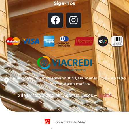
Siga-nos
Rua Dr Pedro Zimmermann 1630, Blumenau / SC - Ao lado
do viaduto da mafisa.
Site Desenvolvido por Agência Exoos –
Visitar
+55 47 99936-3447