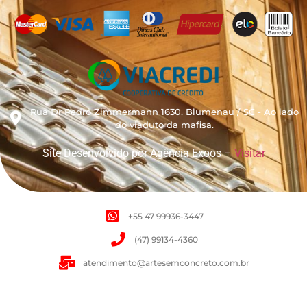
Rua Dr Pedro Zimmermann 1630, Blumenau / SC - Ao lado
do viaduto da mafisa.
Site Desenvolvido por Agência Exoos –
Visitar
+55 47 99936-3447
(47) 99134-4360
atendimento@artesemconcreto.com.br