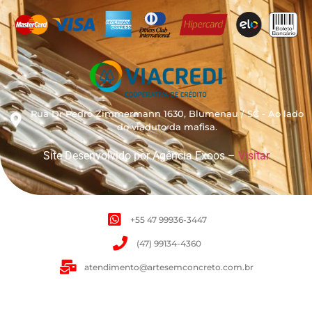
Rua Dr Pedro Zimmermann 1630, Blumenau / SC - Ao lado
do viaduto da mafisa.
Site Desenvolvido por Agência Exoos –
Visitar
+55 47 99936-3447
(47) 99134-4360
atendimento@artesemconcreto.com.br