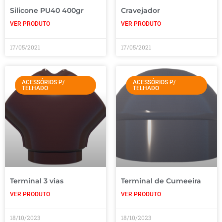
Silicone PU40 400gr
Cravejador
VER PRODUTO
VER PRODUTO
17/05/2021
17/05/2021
ACESSÓRIOS P/
ACESSÓRIOS P/
TELHADO
TELHADO
Terminal 3 vias
Terminal de Cumeeira
VER PRODUTO
VER PRODUTO
18/10/2023
18/10/2023