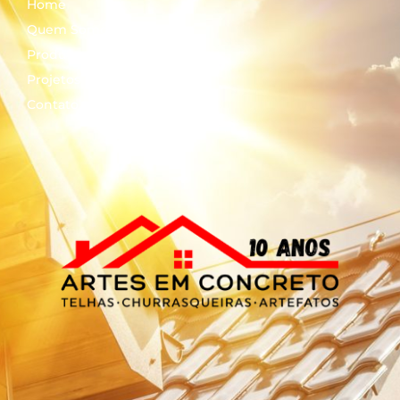
Home
Quem Somos
Produtos
Projetos
Contato