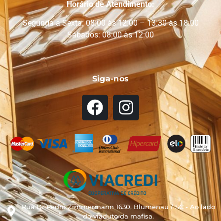
Horário de Atendimento:
Segunda a Sexta: 08:00 às 12:00 – 13:30 às 18:00
Sábados: 08:00 às 12:00
Siga-nos
Rua Dr Pedro Zimmermann 1630, Blumenau / SC - Ao lado
do viaduto da mafisa.