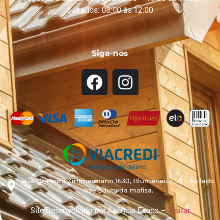
Sábados: 08:00 às 12:00
Siga-nos
Rua Dr Pedro Zimmermann 1630, Blumenau / SC - Ao lado
do viaduto da mafisa.
Site Desenvolvido por Agência Exoos –
Visitar