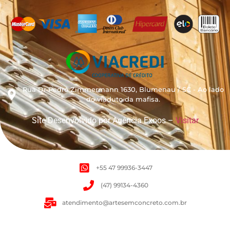
Rua Dr Pedro Zimmermann 1630, Blumenau / SC - Ao lado
do viaduto da mafisa.
Site Desenvolvido por Agência Exoos –
Visitar
+55 47 99936-3447
(47) 99134-4360
atendimento@artesemconcreto.com.br