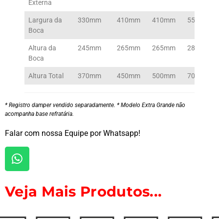
Externa
Largura da
330mm
410mm
410mm
550mm
Boca
Altura da
245mm
265mm
265mm
280mm
Boca
Altura Total
370mm
450mm
500mm
700mm
* Registro damper vendido separadamente. * Modelo Extra Grande não
acompanha base refratária.
Falar com nossa Equipe por Whatsapp!
Veja Mais Produtos...