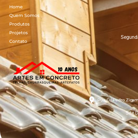
Home
Quem Somos
Produtos
Projetos
Segunda
Contato
Rua Dr Pedro Zimme
Site 