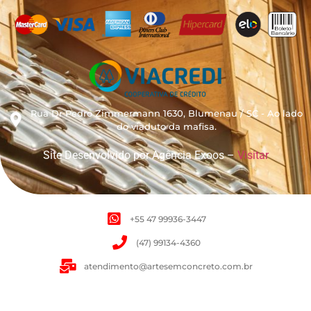
Rua Dr Pedro Zimmermann 1630, Blumenau / SC - Ao lado
do viaduto da mafisa.
Site Desenvolvido por Agência Exoos –
Visitar
+55 47 99936-3447
(47) 99134-4360
atendimento@artesemconcreto.com.br