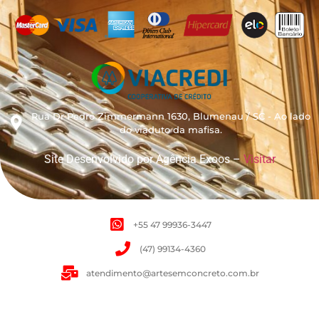
Rua Dr Pedro Zimmermann 1630, Blumenau / SC - Ao lado
do viaduto da mafisa.
Site Desenvolvido por Agência Exoos –
Visitar
+55 47 99936-3447
(47) 99134-4360
atendimento@artesemconcreto.com.br