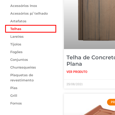
Acessórios Inox
Acessórios p/ telhado
Artefatos
Telhas
Lareiras
Tijolos
Fogões
Telha de Concret
Conjuntos
Plana
Churrasqueiras
VER PRODUTO
Plaquetas de
revestimento
25/08/2021
Pias
Grill
PR
Fornos