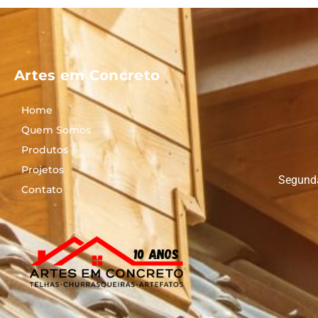
Artes em Concreto
Home
Quem Somos
Produtos
Projetos
Segunda
Contato