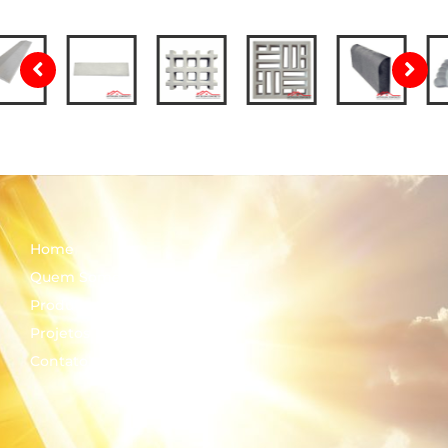
Home
Quem Somos
Produtos
Projetos
Contato