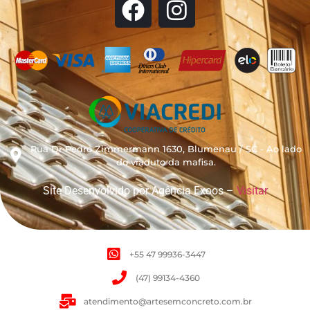
Rua Dr Pedro Zimmermann 1630, Blumenau / SC - Ao lado
do viaduto da mafisa.
Site Desenvolvido por Agência Exoos –
Visitar
+55 47 99936-3447
(47) 99134-4360
atendimento@artesemconcreto.com.br