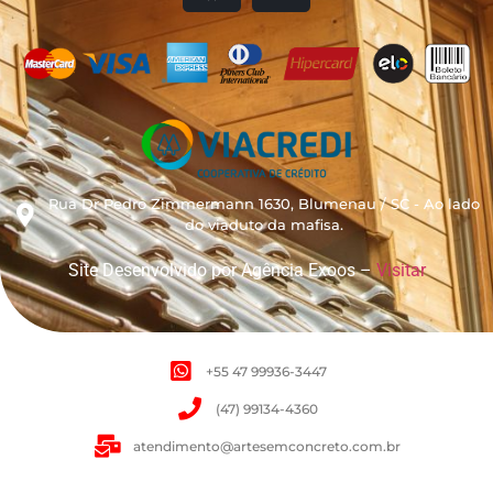
Rua Dr Pedro Zimmermann 1630, Blumenau / SC - Ao lado
do viaduto da mafisa.
Site Desenvolvido por Agência Exoos –
Visitar
+55 47 99936-3447
(47) 99134-4360
atendimento@artesemconcreto.com.br